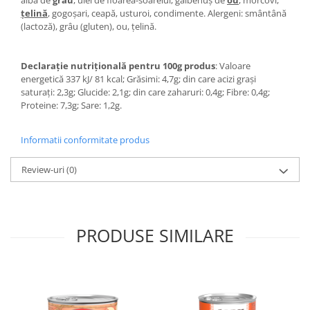
țelină
, gogoșari, ceapă, usturoi, condimente. Alergeni: smântână
(lactoză), grâu (gluten), ou, țelină.
Declarație nutrițională pentru 100g produs
: Valoare
energetică 337 kJ/ 81 kcal; Grăsimi: 4,7g; din care acizi grași
saturați: 2,3g; Glucide: 2,1g; din care zaharuri: 0,4g; Fibre: 0,4g;
Proteine: 7,3g; Sare: 1,2g.
Informatii conformitate produs
Review-uri
(0)
PRODUSE SIMILARE