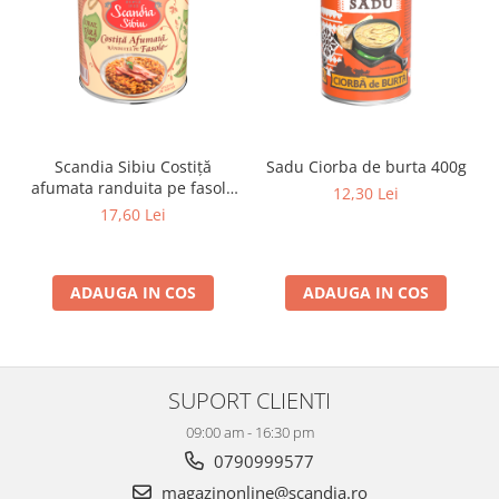
Scandia Sibiu Costiţă
Sadu Ciorba de burta 400g
afumata randuita pe fasole
12,30 Lei
400g
17,60 Lei
ADAUGA IN COS
ADAUGA IN COS
SUPORT CLIENTI
09:00 am - 16:30 pm
0790999577
magazinonline@scandia.ro