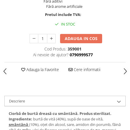
Fără aditivi
Fără arome artificiale
Pretul include TVA:
IN STOC
ADAUGA IN COS
Cod Produs:
359001
Ai nevoie de ajutor?
0790999577
Adauga la Favorite
Cere informatii
Descriere
Ciorbă de burtă dreasă cu smântână. Produs sterilizat.
Ingrediente:
burtă de vită (40%), supă de oase de vită,
smântână
(10%), oțet din alcool, sare, amidon din porumb, făină
albă de
grâu
, ulei de floarea-soarelui, gălbenuş de
ou
, morcovi,