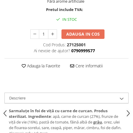
Fără arome artificiale
Pretul include TVA:
IN STOC
ADAUGA IN COS
Cod Produs:
27125001
Ai nevoie de ajutor?
0790999577
Adauga la Favorite
Cere informatii
Descriere
Sarmaluțe în foi de viță cu carne de curcan. Produs
sterilizat. Ingrediente
: apă, carne de curcan (27%), frunze de
viță de vie (16%), pastă de tomate, făină albă de
grâu
, orez, ulei
de floarea-sorelui, sare, ceapă, piper, mărar, cimbru, foi de dafin.