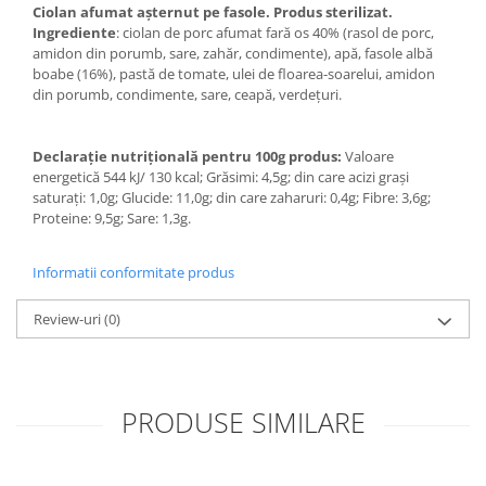
Ciolan afumat așternut pe fasole. Produs sterilizat.
Ingrediente
: ciolan de porc afumat fară os 40% (rasol de porc,
amidon din porumb, sare, zahăr, condimente), apă, fasole albă
boabe (16%), pastă de tomate, ulei de floarea-soarelui, amidon
din porumb, condimente, sare, ceapă, verdeţuri.
Declarație nutrițională pentru 100g produs:
Valoare
energetică 544 kJ/ 130 kcal; Grăsimi: 4,5g; din care acizi grași
saturați: 1,0g; Glucide: 11,0g; din care zaharuri: 0,4g; Fibre: 3,6g;
Proteine: 9,5g; Sare: 1,3g.
Informatii conformitate produs
Review-uri
(0)
PRODUSE SIMILARE