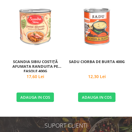
SCANDIA SIBIU COSTIŢĂ
SADU CIORBA DE BURTA 400G
AFUMATA RANDUITA PE
P
FASOLE 400G
17,60 Lei
12,30 Lei
ADAUGA IN COS
ADAUGA IN COS
SUPORT CLIENTI