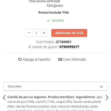
Fără arome artificiale
Fără gluten
Pretul include TVA:
IN STOC
ADAUGA IN COS
Cod Produs:
27184901
Ai nevoie de ajutor?
0790999577
Adauga la Favorite
Cere informatii
Descriere
Ciorbă de pui cu legume. Produs sterilizat. Ingrediente
: apă,
carne de pui (15%), cartofi (11%), ceapă (5%), fasole verde păstăi
(4%), ulei de floarea-soarelui, sare, morcovi deshidratați, ardei
roșu deshidratat, oțet din alcool, frunze de pătrunjel, piper,