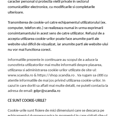
caracter personal si protectia vietii private in sectorul
comunicatiilor electronice, cu modificarile si completarile
ulterioare.
Transmiterea de cookie-uri catre echipamentul utilizatorului (ex.
computer, telefon etc.) se realizeaza numai in urma exprimarii
consimtamantului in acest sens de catre utilizator. Refuzul de a
accepta utilizarea cookie-urilor poate face anumite parti ale
website-ului dificil de vizualizat, iar anumite parti ale website-ului
nu vor mai functiona corect.
Informatiile prezente in continuare au scopul de a aduce la
cunostinta utilizatorilor mai multe informatii despre plasarea,
utilizarea si administrarea cookie-urilor utilizate de site-ul:
www.scandia.ro & https://shop.scandia.ro . Va rugam sa cititi cu
atentie informatiile de mai jos privind utilizarea cookie-urilor. In
cazul in care doriti sa aflati mai multe detalii, ne puteti contacta la
adresa de email:
gdpr@scandia.ro
CE SUNT COOKIE-URILE?
Cookie-urile sunt fisiere de mici dimensiuni care se descarca pe
echipamentul dumneavoastra in momentul in care vizitati site-ul