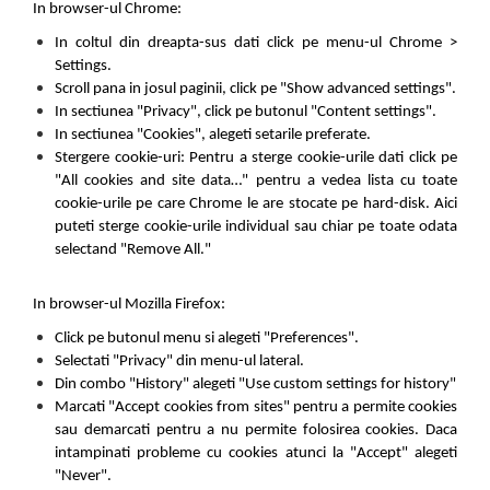
In browser-ul Chrome:
In coltul din dreapta-sus dati click pe menu-ul Chrome >
Settings.
Scroll pana in josul paginii, click pe "Show advanced settings".
In sectiunea "Privacy", click pe butonul "Content settings".
In sectiunea "Cookies", alegeti setarile preferate.
Stergere cookie-uri: Pentru a sterge cookie-urile dati click pe
"All cookies and site data…" pentru a vedea lista cu toate
cookie-urile pe care Chrome le are stocate pe hard-disk. Aici
puteti sterge cookie-urile individual sau chiar pe toate odata
selectand "Remove All."
In browser-ul Mozilla Firefox:
Click pe butonul menu si alegeti "Preferences".
Selectati "Privacy" din menu-ul lateral.
Din combo "History" alegeti "Use custom settings for history"
Marcati "Accept cookies from sites" pentru a permite cookies
sau demarcati pentru a nu permite folosirea cookies. Daca
intampinati probleme cu cookies atunci la "Accept" alegeti
"Never".