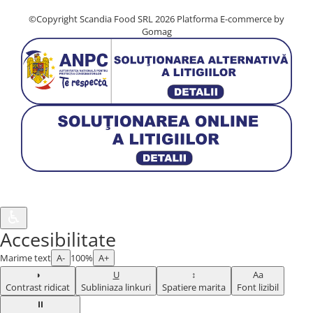
©Copyright Scandia Food SRL 2026
Platforma E-commerce by
Gomag
♿︎
Accesibilitate
Marime text
A-
100%
A+
◑
U
↕
Aa
Contrast ridicat
Subliniaza linkuri
Spatiere marita
Font lizibil
⏸