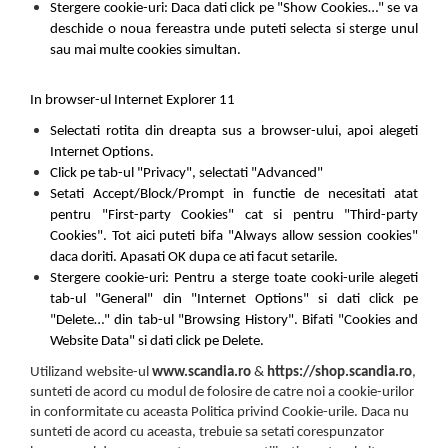
Stergere cookie-uri: Daca dati click pe "Show Cookies…" se va
deschide o noua fereastra unde puteti selecta si sterge unul
sau mai multe cookies simultan.
In browser-ul Internet Explorer 11
Selectati rotita din dreapta sus a browser-ului, apoi alegeti
Internet Options.
Click pe tab-ul "Privacy", selectati "Advanced"
Setati Accept/Block/Prompt in functie de necesitati atat
pentru "First-party Cookies" cat si pentru "Third-party
Cookies". Tot aici puteti bifa "Always allow session cookies"
daca doriti. Apasati OK dupa ce ati facut setarile.
Stergere cookie-uri: Pentru a sterge toate cooki-urile alegeti
tab-ul "General" din "Internet Options" si dati click pe
"Delete…" din tab-ul "Browsing History". Bifati "Cookies and
Website Data" si dati click pe Delete.
Utilizand website-ul
www.scandia.ro
&
https://shop.scandia.ro
,
sunteti de acord cu modul de folosire de catre noi a cookie-urilor
in conformitate cu aceasta Politica privind Cookie-urile. Daca nu
sunteti de acord cu aceasta, trebuie sa setati corespunzator