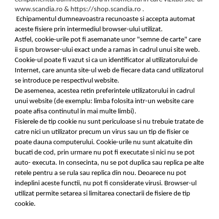
www.scandia.ro
& https://shop.scandia.ro .
Echipamentul dumneavoastra recunoaste si accepta automat
aceste fisiere prin intermediul browser-ului utilizat.
Astfel, cookie-urile pot fi asemanate unor "semne de carte" care
ii spun browser-ului exact unde a ramas in cadrul unui site web.
Cookie-ul poate fi vazut si ca un identificator al utilizatorului de
Internet, care anunta site-ul web de fiecare data cand utilizatorul
se introduce pe respectivul website.
De asemenea, acestea retin preferintele utilizatorului in cadrul
unui website (de exemplu: limba folosita intr-un website care
poate afisa continutul in mai multe limbi).
Fisierele de tip cookie nu sunt periculoase si nu trebuie tratate de
catre nici un utilizator precum un virus sau un tip de fisier ce
poate dauna computerului. Cookie-urile nu sunt alcatuite din
bucati de cod, prin urmare nu pot fi executate si nici nu se pot
auto- executa. In consecinta, nu se pot duplica sau replica pe alte
retele pentru a se rula sau replica din nou. Deoarece nu pot
indeplini aceste functii, nu pot fi considerate virusi. Browser-ul
utilizat permite setarea si limitarea conectarii de fisiere de tip
cookie.