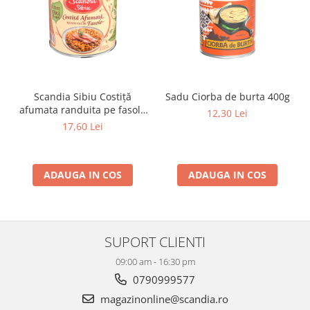
Scandia Sibiu Costiţă
Sadu Ciorba de burta 400g
afumata randuita pe fasole
12,30 Lei
400g
17,60 Lei
ADAUGA IN COS
ADAUGA IN COS
SUPORT CLIENTI
09:00 am - 16:30 pm
0790999577
magazinonline@scandia.ro