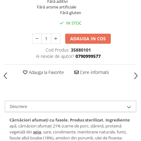
Fără aditivi
Fără arome artificiale
Fără gluten
IN STOC
ADAUGA IN COS
Cod Produs:
35880101
Ai nevoie de ajutor?
0790999577
Adauga la Favorite
Cere informatii
Descriere
Cârnăciori afumați cu fasole. Produs sterilizat. Ingrediente
:
apă, cârnăciori afumaţi 21% (carne de porc, slănină, proteină
vegetală din
soia
, sare, condimente, membrane naturale, fum),
fasole albă boabe (18%), amidon din porumb, ulei de floarea-