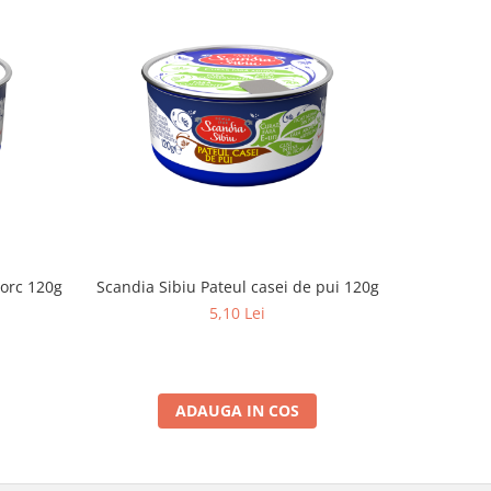
porc 120g
Scandia Sibiu Pateul casei de pui 120g
Scandia Si
5,10 Lei
ADAUGA IN COS