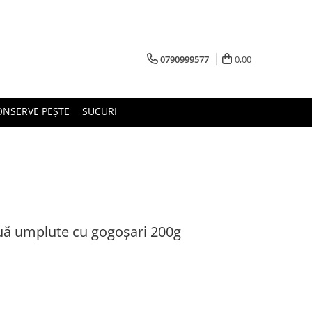
0790999577
0,00
ONSERVE PEȘTE
SUCURI
uă umplute cu gogoșari 200g