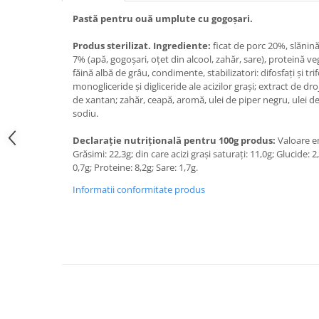
Pastă pentru ouă umplute cu gogoșari.
Produs sterilizat. Ingrediente:
ficat de porc 20%, slănină,
7% (apă, gogoșari, oțet din alcool, zahăr, sare), proteină ve
făină albă de grâu, condimente, stabilizatori: difosfați și tri
monogliceride și digliceride ale acizilor grași; extract de d
de xantan; zahăr, ceapă, aromă, ulei de piper negru, ulei d
sodiu.
Declarație nutrițională pentru 100g produs:
Valoare en
Grăsimi: 22,3g; din care acizi grași saturați: 11,0g; Glucide: 2
0,7g; Proteine: 8,2g; Sare: 1,7g.
Informatii conformitate produs