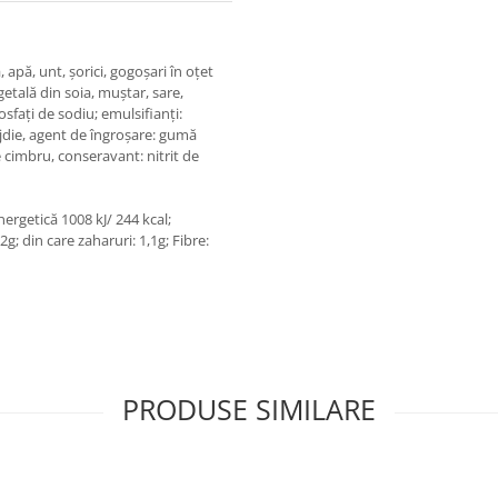
 apă, unt, șorici, gogoșari în oțet
getală din soia, muștar, sare,
fosfați de sodiu; emulsifianți:
rojdie, agent de îngroșare: gumă
e cimbru, conseravant: nitrit de
ergetică 1008 kJ/ 244 kcal;
,2g; din care zaharuri: 1,1g; Fibre:
PRODUSE SIMILARE