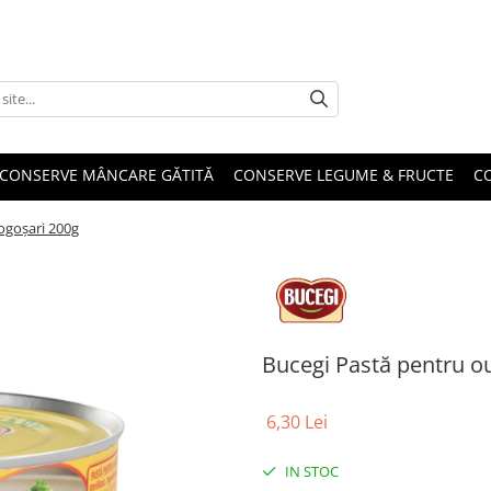
CONSERVE MÂNCARE GĂTITĂ
CONSERVE LEGUME & FRUCTE
C
ogoșari 200g
Bucegi Pastă pentru o
6,30 Lei
IN STOC