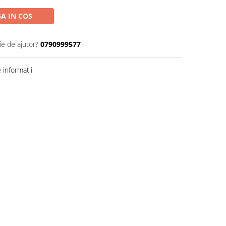
A IN COS
ie de ajutor?
0790999577
informatii