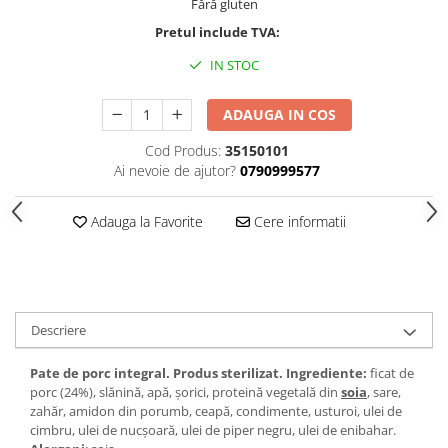
Fără gluten
Pretul include TVA:
IN STOC
ADAUGA IN COS
Cod Produs:
35150101
Ai nevoie de ajutor?
0790999577
Adauga la Favorite
Cere informatii
Descriere
Pate de porc integral. Produs sterilizat.
Ingrediente:
ficat de
porc (24%), slănină, apă, șorici, proteină vegetală din
soia
, sare,
zahăr, amidon din porumb, ceapă, condimente, usturoi, ulei de
cimbru, ulei de nucșoară, ulei de piper negru, ulei de enibahar.