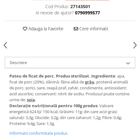
Cod Produs:
27143501
Ai nevoie de ajutor?
0790999577
Adauga la Favorite
Cere informatii
Descriere
Pateu de ficat de porc. Produs sterilizat. Ingrediente
: apa,
ficat de porc (20%), slănină, făina albă de
grâu
, proteină animală
de porc, șorici, sare, ceapă praf, zahăr, condimente, antioxidant:
acid ascorbic; conservant: nitrit de sodiu. Produsul poate conține
urme de:
soia
.
Declarație nutrițională pentru 100g produs:
Valoare
energetică 624 kJ/ 150 kcal; Grăsimi: 11g; din care acizi grași
saturați: 3,3g; Glucide: 3,2g; din care zaharuri: 1,2g; Fibre: 0,4g;
Proteine: 9,4g; Sare: 1,5g.
Informatii conformitate produs