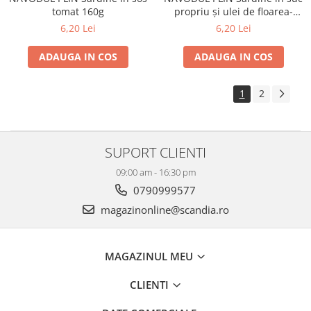
tomat 160g
propriu și ulei de floarea-
soarelui 160g
6,20 Lei
6,20 Lei
ADAUGA IN COS
ADAUGA IN COS
1
2
SUPORT CLIENTI
09:00 am - 16:30 pm
0790999577
magazinonline@scandia.ro
MAGAZINUL MEU
CLIENTI