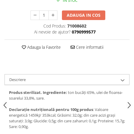
IN STOC
ADAUGA IN COS
Cod Produs:
71008602
Ai nevoie de ajutor?
0790999577
Adauga la Favorite
Cere informatii
Descriere
Produs sterilizat. Ingrediente:
ton bucăți 65%, ulei de floarea-
soarelui 33,8%, sare.
Declarație nutrițională pentru 100g produs
: Valoare
energetică 1459kJ/ 353kcal; Grăsimi: 32,0g; din care acizi graşi
saturaţi: 3,9g; Glucide: 0,5g; din care zaharuri: 0,1g; Proteine: 15,7g;
Sare: 0,90g.