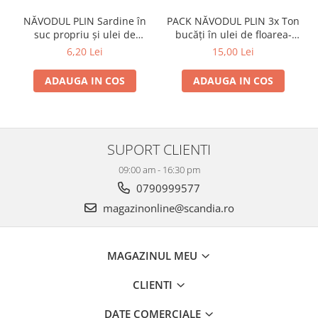
NĂVODUL PLIN Sardine în
PACK NĂVODUL PLIN 3x Ton
suc propriu și ulei de
bucăți în ulei de floarea-
floarea-soarelui 160g
soarelui 80g
6,20 Lei
15,00 Lei
ADAUGA IN COS
ADAUGA IN COS
SUPORT CLIENTI
09:00 am - 16:30 pm
0790999577
magazinonline@scandia.ro
MAGAZINUL MEU
CLIENTI
DATE COMERCIALE