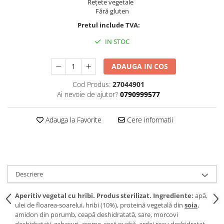
Rețete vegetale
Fără gluten
Pretul include TVA:
IN STOC
ADAUGA IN COS
Cod Produs:
27044901
Ai nevoie de ajutor?
0790999577
Adauga la Favorite
Cere informatii
Descriere
Aperitiv vegetal cu hribi. Produs sterilizat. Ingrediente:
apă,
ulei de floarea-soarelui, hribi (10%), proteină vegetală din
soia
,
amidon din porumb, ceapă deshidratată, sare, morcovi
deshidratați, zaharuri, arome, roșii pudră, ardei roșu deshidratat,