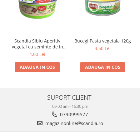
Scandia Sibiu Aperitiv
Bucegi Pasta vegetala 120g
vegetal cu seminte de in
3,50 Lei
120g
4,00 Lei
ADAUGA IN COS
ADAUGA IN COS
SUPORT CLIENTI
09:00 am - 16:30 pm
0790999577
magazinonline@scandia.ro