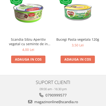
Scandia Sibiu Aperitiv
Bucegi Pasta vegetala 120g
vegetal cu seminte de in
3,50 Lei
120g
4,00 Lei
ADAUGA IN COS
ADAUGA IN COS
SUPORT CLIENTI
09:00 am - 16:30 pm
0790999577
magazinonline@scandia.ro