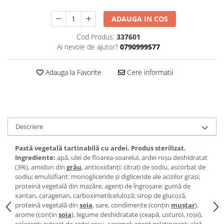
ADAUGA IN COS
Cod Produs:
337601
Ai nevoie de ajutor?
0790999577
Adauga la Favorite
Cere informatii
Descriere
Pastă vegetală tartinabilă cu ardei. Produs sterilizat.
Ingrediente:
apă, ulei de floarea-soarelui, ardei roșu deshidratat
(3%), amidon din
grâu
, antioxidanți: citrați de sodiu, ascorbat de
sodiu; emulsifiant: monogliceride și digliceride ale acizilor grași;
proteină vegetală din mazăre, agenți de îngroșare: gumă de
xantan, caragenan, carboximetilceluloză; sirop de glucoză,
proteină vegetală din
soia
, sare, condimente (conțin
muștar
),
arome (conțin
soia
), legume deshidratate (ceapă, usturoi, roșii),
colorant: extract de ardei roșu, caramel; agent gelatinizant: algă