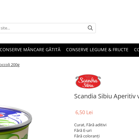
CONSERVE MÂNCARE GĂTITĂ
CONSERVE LEGUME & FRUCTE
C
occoli 200g
Scandia Sibiu Aperitiv 
6,50 Lei
Curat, Fără aditivi
Fără E-uri
Fără coloranți