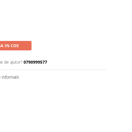
A IN COS
ie de ajutor?
0790999577
informatii