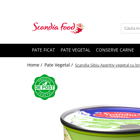
PATE FICAT
PATE VEGETAL
CONSERVE CARNE
Home /
Pate Vegetal /
Scandia Sibiu Aperitiv vegetal cu br