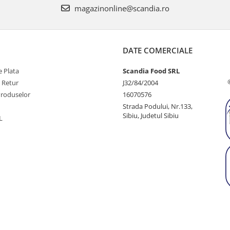
magazinonline@scandia.ro
DATE COMERCIALE
 Plata
Scandia Food SRL
e Retur
J32/84/2004
Produselor
16070576
Strada Podului, Nr.133,
Sibiu, Judetul Sibiu
L