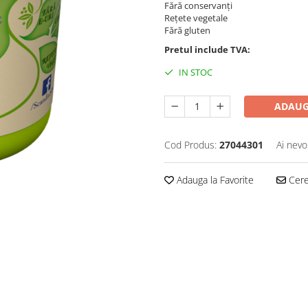
Fără conservanți
Rețete vegetale
Fără gluten
Pretul include TVA:
IN STOC
ADAUG
Cod Produs:
27044301
Ai nevo
Adauga la Favorite
Cere 