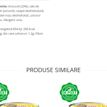
iente:
broccoli (20%), ulei de
in porumb, ceapă deshidratată,
rdei roșu deshidratat, usturoi
. Alergeni: soia.
ergetică 854 kJ/ 206 kcal;
9g; din care zaharuri: 1,2g; Fibre:
PRODUSE SIMILARE