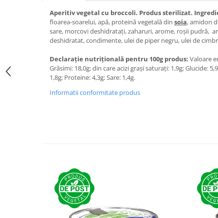
Aperitiv vegetal cu broccoli. Produs sterilizat. Ingred
floarea-soarelui, apă, proteină vegetală din
soia
, amidon d
sare, morcovi deshidratați, zaharuri, arome, roșii pudră, a
deshidratat, condimente, ulei de piper negru, ulei de cimbru
Declarație nutrițională pentru 100g produs:
Valoare en
Grăsimi: 18,0g; din care acizi grași saturați: 1,9g; Glucide: 5,
1,8g; Proteine: 4,3g; Sare: 1,4g.
Informatii conformitate produs