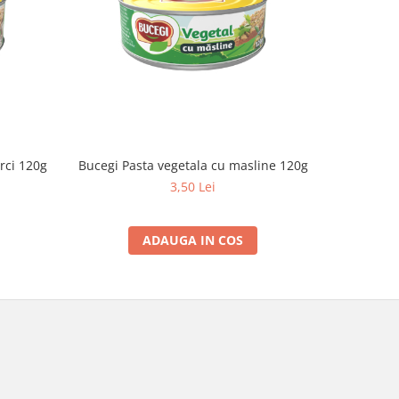
rci 120g
Bucegi Pasta vegetala cu masline 120g
Bucegi P
3,50 Lei
ADAUGA IN COS