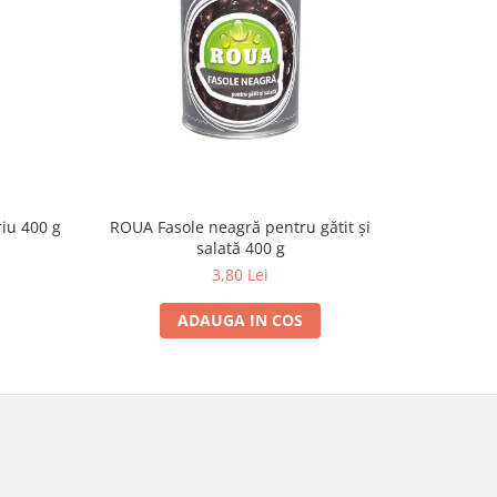
riu 400 g
ROUA Fasole neagră pentru gătit și
ROUA Mix 
salată 400 g
3,80 Lei
ADAUGA IN COS