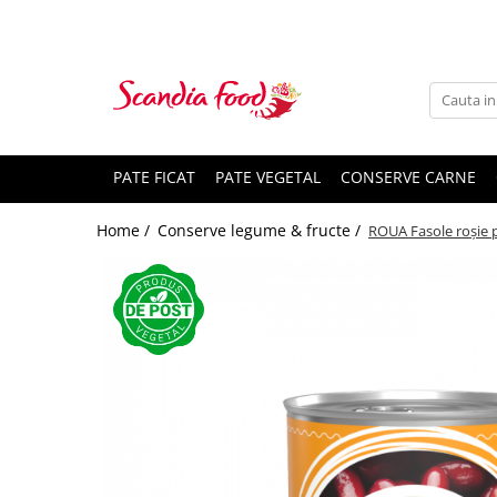
PATE FICAT
PATE VEGETAL
CONSERVE CARNE
Home /
Conserve legume & fructe /
ROUA Fasole roșie p