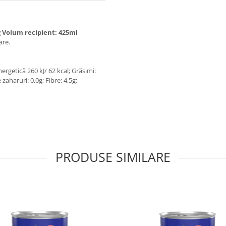
0g Volum recipient: 425ml
 boabe, apă, sare.
nergetică 260 kJ/ 62 kcal; Grăsimi:
e zaharuri: 0,0g; Fibre: 4,5g;
PRODUSE SIMILARE