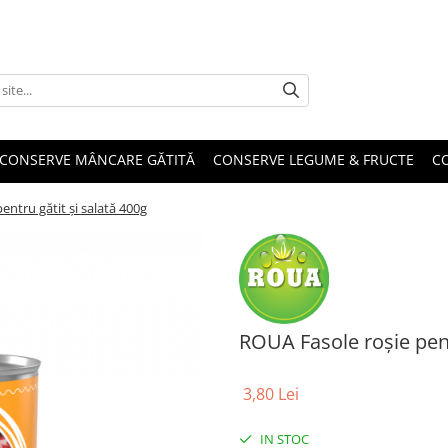
CONSERVE MÂNCARE GĂTITĂ
CONSERVE LEGUME & FRUCTE
C
entru gătit și salată 400g
ROUA Fasole roșie pent
3,80 Lei
IN STOC