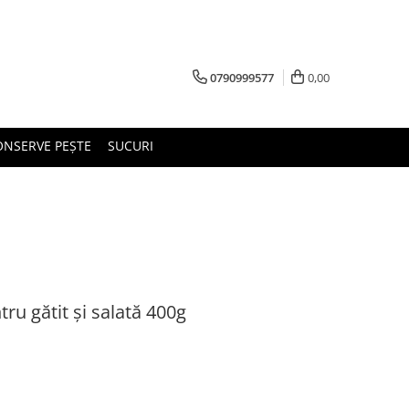
0790999577
0,00
ONSERVE PEȘTE
SUCURI
ru gătit și salată 400g