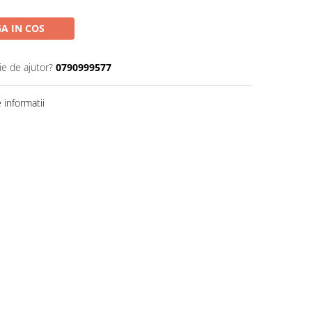
A IN COS
ie de ajutor?
0790999577
informatii