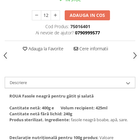
ADAUGA IN COS
Cod Produs:
75016401
Ai nevoie de ajutor?
0790999577
Adauga la Favorite
Cere informatii
Descriere
ROUA Fasole neagră pentru gătit și salată
Cantitate netă: 400g e Volum recipient: 425ml
Cantitate netă fără lichid: 240g
Produs sterilizat. Ingrediente:
fasole neagră boabe, apă, sare.
Declarație nutrițională pentru 100g produs:
Valoare