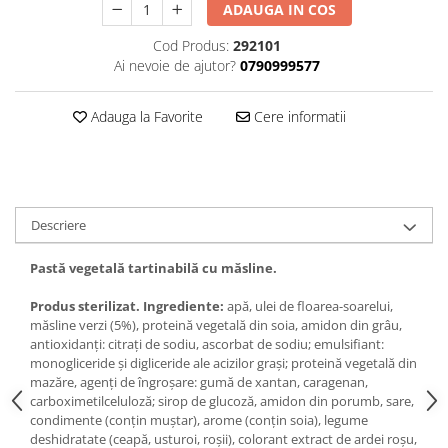
ADAUGA IN COS
Cod Produs:
292101
Ai nevoie de ajutor?
0790999577
Adauga la Favorite
Cere informatii
Descriere
Pastă vegetală tartinabilă cu măsline.
Produs sterilizat. Ingrediente:
apă, ulei de floarea-soarelui,
măsline verzi (5%), proteină vegetală din soia, amidon din grâu,
antioxidanți: citrați de sodiu, ascorbat de sodiu; emulsifiant:
monogliceride și digliceride ale acizilor grași; proteină vegetală din
mazăre, agenți de îngroșare: gumă de xantan, caragenan,
carboximetilceluloză; sirop de glucoză, amidon din porumb, sare,
condimente (conțin muștar), arome (conțin soia), legume
deshidratate (ceapă, usturoi, roșii), colorant extract de ardei roșu,