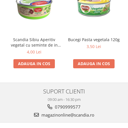
Scandia Sibiu Aperitiv
Bucegi Pasta vegetala 120g
vegetal cu seminte de in
3,50 Lei
120g
4,00 Lei
ADAUGA IN COS
ADAUGA IN COS
SUPORT CLIENTI
09:00 am - 16:30 pm
0790999577
magazinonline@scandia.ro