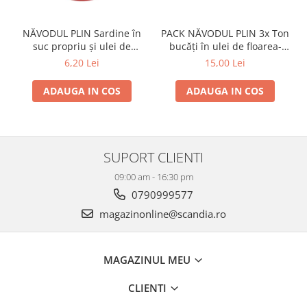
NĂVODUL PLIN Sardine în
PACK NĂVODUL PLIN 3x Ton
suc propriu și ulei de
bucăți în ulei de floarea-
floarea-soarelui 160g
soarelui 80g
6,20 Lei
15,00 Lei
ADAUGA IN COS
ADAUGA IN COS
SUPORT CLIENTI
09:00 am - 16:30 pm
0790999577
magazinonline@scandia.ro
MAGAZINUL MEU
CLIENTI