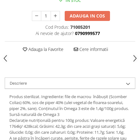
IN STOC
ADAUGA IN COS
Cod Produs:
71005201
Ai nevoie de ajutor?
0790999577
Adauga la Favorite
Cere informatii
Descriere
Produs sterilizat. Ingrediente: file de macrou înăbușit (Scomber
Colias) 60%, sos de piper 40% (ulei vegetal de floarea-soarelui,
piper 2%, sare). Conținutul în Omega 3 este de 1,4g/100g produs.
Sursă naturală de Omega 3
Declarație nutrițională pentru 100g produs: Valoare energetică
1764kJ/ 428kcal; Grăsimi: 42,3g; din care acizi graşi saturaţi: 5,6g;
Glucide: 0,0g; din care zaharuri: 0,0g; Proteine: 11,7g; Sare: 1,6g.
A se păstra în încăperi curate, aerisite, ferite de razele solare sau