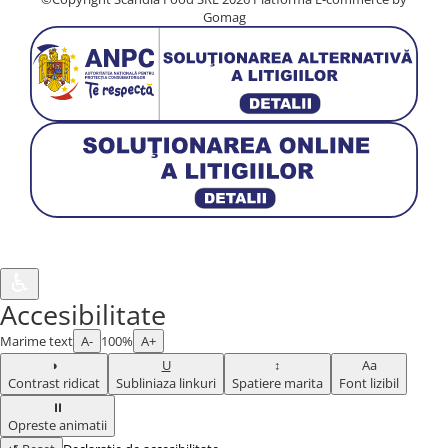
Gomag
♿︎
Accesibilitate
Marime text
A-
100%
A+
◑
U
↕
Aa
Contrast ridicat
Subliniaza linkuri
Spatiere marita
Font lizibil
⏸
Opreste animatii