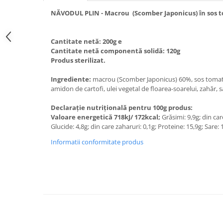
NĂVODUL PLIN - Macrou (Scomber Japonicu
Cantitate netă: 200g e
Cantitate netă componentă solid
Produs sterilizat.
Ingrediente:
macrou (Scomber Japonicus) 60%, sos tomat
amidon de cartofi, ulei vegetal de floarea-soarelui, zahăr, 
Declarație nutrițională pentru 100g produs:
Valoare energetică 718kJ/ 172kcal;
Grăsimi: 9,9g; din care
Glucide: 4,8g; din care zaharuri: 0,1g; Proteine: 15,9g; Sare: 
Informatii conformitate produs