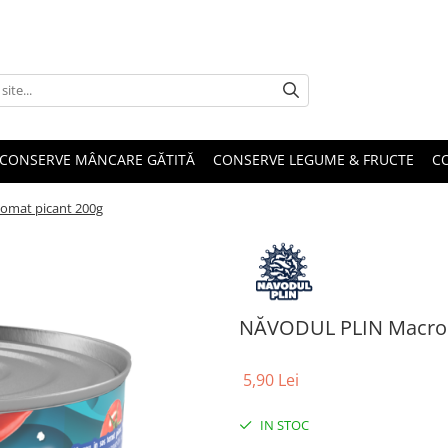
CONSERVE MÂNCARE GĂTITĂ
CONSERVE LEGUME & FRUCTE
C
omat picant 200g
NĂVODUL PLIN Macrou 
5,90 Lei
IN STOC