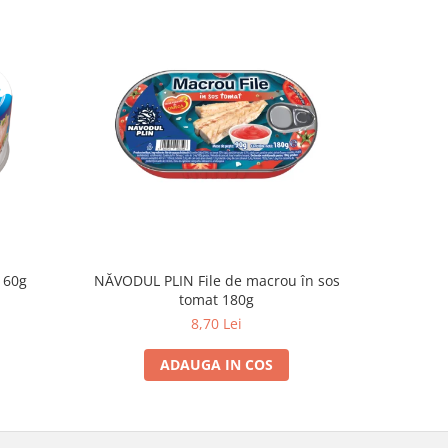
160g
NĂVODUL PLIN File de macrou în sos
NĂVODUL
tomat 180g
8,70 Lei
ADAUGA IN COS