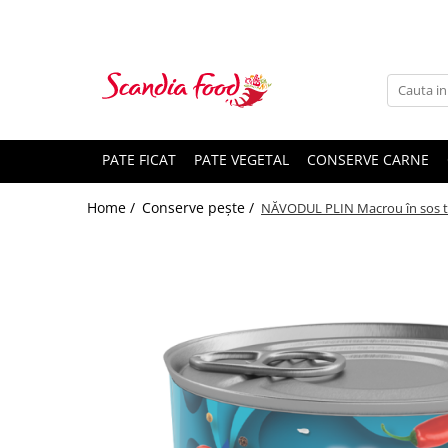
PATE FICAT
PATE VEGETAL
CONSERVE CARNE
Home /
Conserve pește /
NĂVODUL PLIN Macrou în sos t