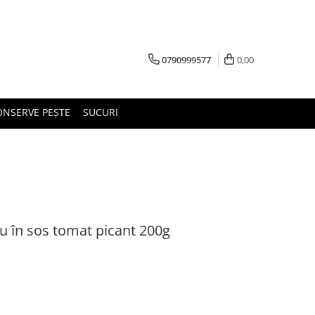
0790999577
0,00
ONSERVE PEȘTE
SUCURI
în sos tomat picant 200g