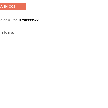
A IN COS
ie de ajutor?
0790999577
informatii