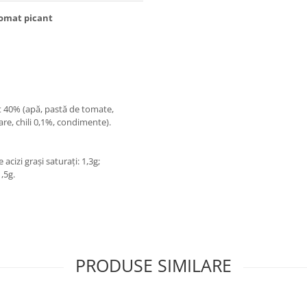
s) în sos tomat picant
ă: 120g
 40% (apă, pastă de tomate,
sare, chili 0,1%, condimente).
 acizi grași saturați: 1,3g;
1,5g.
PRODUSE SIMILARE