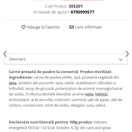
Cod Produs:
355201
Ai nevoie de ajutor?
0790999577
Adauga la Favorite
Cere informatii
Descriere
Carne presată de pasăre la conservă. Produs sterilizat.
Ingrediente:
carne de pasăre (60%), apă, proteină vegetală din
soia
, amidon din porumb, sare, zahăr, stabilizatori: difosfați și
trifosfați; sirop de glucoză, potenţiatori de aromă: monoglutamat
de sodiu, 5’-ribonucleotide disodice; arome (
soia
,
țelină
),
antioxidant: acid ascorbic; colorant: carmină; ulei de piper, ulei de
cimbru, conservant: nitrit de sodiu. Alergeni: soia, țelină.
Declarație nutrițională pentru 100g produs
: Valoare
energetică 553 kJ/ 132 kcal; Grăsimi: 6,7g; din care acizi grași