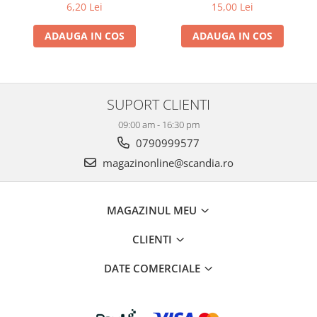
floarea-soarelui 160g
soarelui 80g
6,20 Lei
15,00 Lei
ADAUGA IN COS
ADAUGA IN COS
SUPORT CLIENTI
09:00 am - 16:30 pm
0790999577
magazinonline@scandia.ro
MAGAZINUL MEU
CLIENTI
DATE COMERCIALE