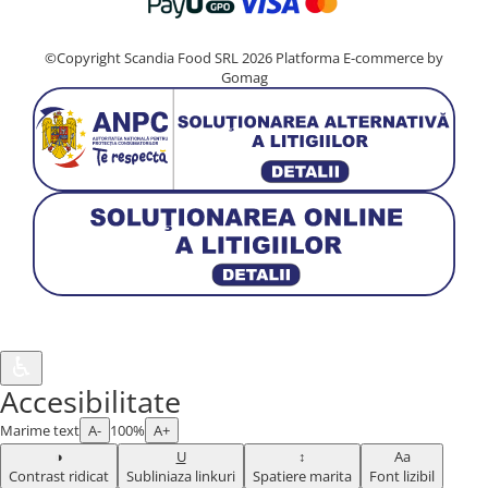
©Copyright Scandia Food SRL 2026
Platforma E-commerce by
Gomag
♿︎
Accesibilitate
Marime text
A-
100%
A+
◑
U
↕
Aa
Contrast ridicat
Subliniaza linkuri
Spatiere marita
Font lizibil