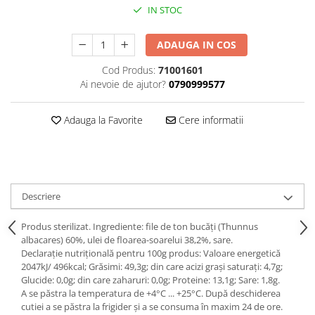
IN STOC
ADAUGA IN COS
Cod Produs:
71001601
Ai nevoie de ajutor?
0790999577
Adauga la Favorite
Cere informatii
Descriere
Produs sterilizat. Ingrediente: file de ton bucăți (Thunnus
albacares) 60%, ulei de floarea-soarelui 38,2%, sare.
Declarație nutrițională pentru 100g produs: Valoare energetică
2047kJ/ 496kcal; Grăsimi: 49,3g; din care acizi graşi saturaţi: 4,7g;
Glucide: 0,0g; din care zaharuri: 0,0g; Proteine: 13,1g; Sare: 1,8g.
A se păstra la temperatura de +4°C ... +25°C. După deschiderea
cutiei a se păstra la frigider și a se consuma în maxim 24 de ore.