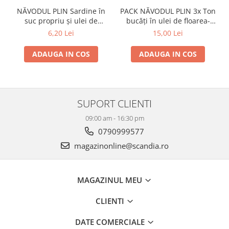
NĂVODUL PLIN Sardine în
PACK NĂVODUL PLIN 3x Ton
suc propriu și ulei de
bucăți în ulei de floarea-
floarea-soarelui 160g
soarelui 80g
6,20 Lei
15,00 Lei
ADAUGA IN COS
ADAUGA IN COS
SUPORT CLIENTI
09:00 am - 16:30 pm
0790999577
magazinonline@scandia.ro
MAGAZINUL MEU
CLIENTI
DATE COMERCIALE