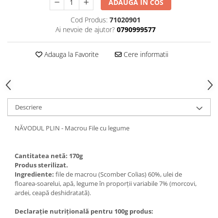
ADAUGA IN COS
Cod Produs:
71020901
Ai nevoie de ajutor?
0790999577
Adauga la Favorite
Cere informatii
Descriere
NĂVODUL PLIN - Macrou File cu legume
Cantitatea netă: 170g
Produs sterilizat.
Ingrediente:
file de macrou (Scomber Colias) 60%, ulei de
floarea-soarelui, apă, legume în proporții variabile 7% (morcovi,
ardei, ceapă deshidratată).
Declarație nutrițională pentru 100g produs: